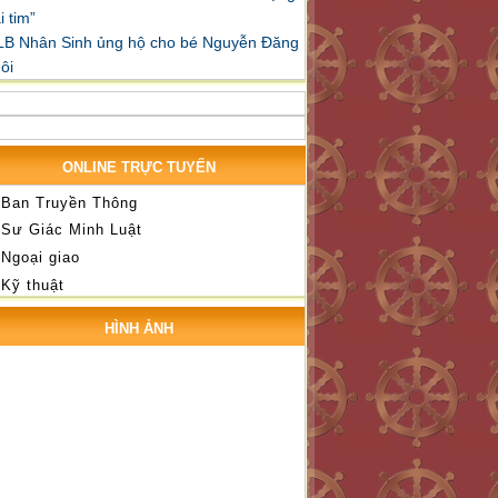
i tim”
LB Nhân Sinh ủng hộ cho bé Nguyễn Đăng
ôi
ONLINE TRỰC TUYẾN
Ban Truyền Thông
Sư Giác Minh Luật
Ngoại giao
Kỹ thuật
HÌNH ẢNH