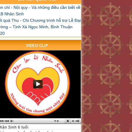
n chỉ - Nội quy - Và những điều cần biết về
B Nhân Sinh
t quả Thu - Chi Chương trình hỗ trợ Lễ Đại
ờng – Tịnh Xá Ngọc Minh, Bình Thuận
20
VIDEO CLIP
hân Sinh 6 tuổi