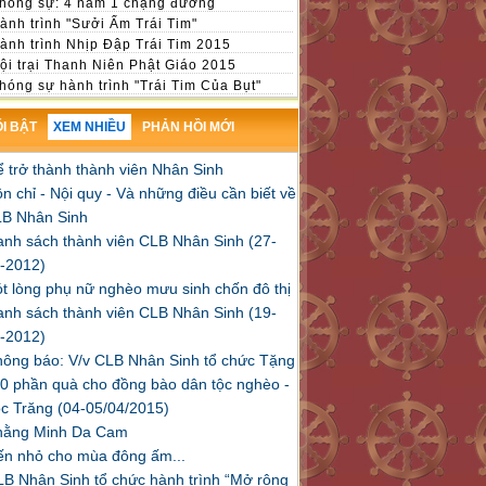
hóng sự: 4 năm 1 chặng đường
ành trình "Sưởi Ấm Trái Tim"
ành trình Nhịp Đập Trái Tim 2015
ội trại Thanh Niên Phật Giáo 2015
hóng sự hành trình "Trái Tim Của Bụt"
hóng sự Trái Tim Mùa Xuân 2015
I BẬT
LB Nhân Sinh: 3 năm một chặng đường
XEM NHIỀU
PHẢN HỒI MỚI
hóng sự "Thắp sáng Trái tim"
 trở thành thành viên Nhân Sinh
hóng sự Nhân Sinh trên PhobolsaTV
n chỉ - Nội quy - Và những điều cần biết về
B Nhân Sinh
nh sách thành viên CLB Nhân Sinh (27-
-2012)
t lòng phụ nữ nghèo mưu sinh chốn đô thị
nh sách thành viên CLB Nhân Sinh (19-
-2012)
ông báo: V/v CLB Nhân Sinh tổ chức Tặng
0 phần quà cho đồng bào dân tộc nghèo -
c Trăng (04-05/04/2015)
hằng Minh Da Cam
ến nhỏ cho mùa đông ấm...
B Nhân Sinh tổ chức hành trình “Mở rộng