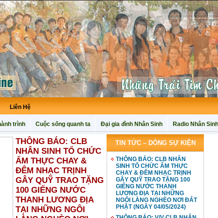
Liên Hệ
ành trình
Cuộc sống quanh ta
Đại gia đình Nhân Sinh
Radio Nhân Sin
THÔNG BÁO: CLB
TIN TỨC – DÒNG SỰ KIỆN
NHÂN SINH TỔ CHỨC
THÔNG BÁO: CLB NHÂN
ẨM THỰC CHAY &
SINH TỔ CHỨC ẨM THỰC
ĐÊM NHẠC TRỊNH
CHAY & ĐÊM NHẠC TRỊNH
GÂY QUỸ TRAO TẶNG
GÂY QUỸ TRAO TẶNG 100
GIẾNG NƯỚC THANH
100 GIẾNG NƯỚC
LƯƠNG ĐỊA TẠI NHỮNG
THANH LƯƠNG ĐỊA
NGÔI LÀNG NGHÈO NƠI ĐẤT
PHẬT (NGÀY 04/05/2024)
TẠI NHỮNG NGÔI
THÔNG BÁO: V/V CLB NHÂN