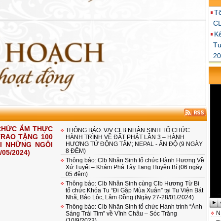
Tô
CL
Kế
Tư
20
 CHỨC ẨM THỰC
THÔNG BÁO: V/V CLB NHÂN SINH TỔ CHỨC
TRAO TẶNG 100
HÀNH TRÌNH VỀ ĐẤT PHẬT LẦN 3 – HÀNH
I NHỮNG NGÔI
HƯƠNG TỨ ĐỘNG TÂM; NEPAL - ẤN ĐỘ (9 NGÀY
8 ĐÊM)
05/2024)
Thông báo: Clb Nhân Sinh tổ chức Hành Hương Về
Xứ Tuyết – Khám Phá Tây Tạng Huyền Bí (06 ngày
05 đêm)
Thông báo: Clb Nhân Sinh cùng Clb Hương Từ Bi
tổ chức Khóa Tu “Đi Gặp Mùa Xuân” tại Tu Viện Bát
Nhã, Bảo Lộc, Lâm Đồng (Ngày 27-28/01/2024)
Thông báo: Clb Nhân Sinh tổ chức Hành trình “Ánh
N
Sáng Trái Tim” về Vĩnh Châu – Sóc Trăng
(10/9/2023)