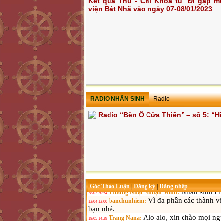
Kết quả Thu - Chi Khóa tu “Đi gặp m
viện Bát Nhã vào ngày 07-08/01/2023
RADIO NHÂN SINH
Radio
Radio “Bên Ô Cửa Thiền” – số 5: “H