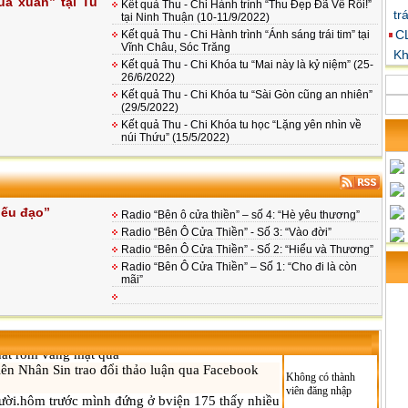
ùa xuân” tại Tu
Kết quả Thu - Chi Hành trình “Thu Đẹp Đã Về Rồi!”
trá
tại Ninh Thuận (10-11/9/2022)
C
Kết quả Thu - Chi Hành trình “Ánh sáng trái tim” tại
Vĩnh Châu, Sóc Trăng
Kh
Kết quả Thu - Chi Khóa tu “Mai này là kỷ niệm” (25-
26/6/2022)
Kết quả Thu - Chi Khóa tu “Sài Gòn cũng an nhiên”
(29/5/2022)
Kết quả Thu - Chi Khóa tu học “Lặng yên nhìn về
núi Thứu” (15/5/2022)
iếu đạo”
Radio “Bên ô cửa thiền” – số 4: “Hè yêu thương”
Radio “Bên Ô Cửa Thiền” - Số 3: “Vào đời”
Radio “Bên Ô Cửa Thiền” - Số 2: “Hiểu và Thương”
Radio “Bên Ô Cửa Thiền” – Số 1: “Cho đi là còn
mãi”