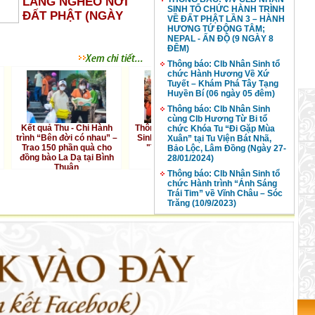
LÀNG NGHÈO NƠI
SINH TỔ CHỨC HÀNH TRÌNH
ĐẤT PHẬT (NGÀY
VỀ ĐẤT PHẬT LẦN 3 – HÀNH
HƯƠNG TỨ ĐỘNG TÂM;
NEPAL - ẤN ĐỘ (9 NGÀY 8
ĐÊM)
Thông báo: Clb Nhân Sinh tổ
chức Hành Hương Về Xứ
Tuyết – Khám Phá Tây Tạng
Huyền Bí (06 ngày 05 đêm)
Thông báo: Clb Nhân Sinh
cùng Clb Hương Từ Bi tổ
t quả Thu - Chi Hành
Thông báo: V/v Clb Nhân
Thông báo: V/v Kế hoạc
chức Khóa Tu “Đi Gặp Mùa
h “Bên đời có nhau” –
Sinh tổ chức Hành trình
hoạt động Clb Nhân Sin
Xuân” tại Tu Viện Bát Nhã,
ao 150 phần quà cho
"Trái Tim Mùa Hiếu
tháng 07, 08, 09/2019
Bảo Lộc, Lâm Đồng (Ngày 27-
g bào La Dạ tại Bình
Hạnh" 2019
28/01/2024)
Thuận
Thông báo: Clb Nhân Sinh tổ
chức Hành trình “Ánh Sáng
Trái Tim” về Vĩnh Châu – Sóc
Trăng (10/9/2023)