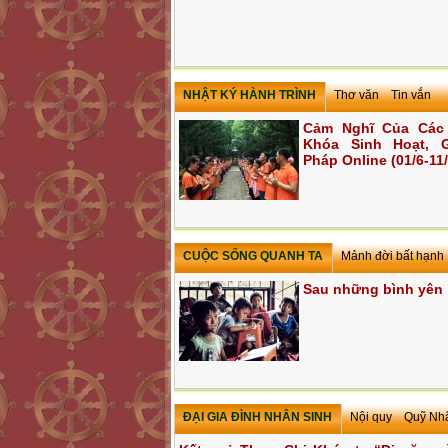
NHẬT KÝ HÀNH TRÌNH
Thơ văn
Tin vắn
Cảm Nghĩ Của Các
Khóa Sinh Hoạt, 
Pháp Online (01/6-11
CUỘC SỐNG QUANH TA
Mảnh đời bất hạnh
Sau những bình yên
ĐẠI GIA ĐÌNH NHÂN SINH
Nội quy
Quỹ Nh