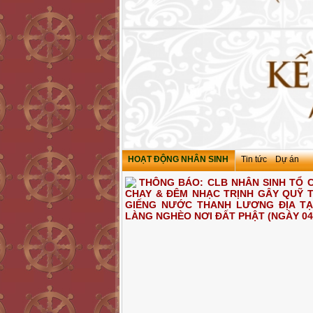
HOẠT ĐỘNG NHÂN SINH
Tin tức
Dự án
THÔNG BÁO: CLB NHÂN SINH TỔ
CHAY & ĐÊM NHẠC TRỊNH GÂY QUỸ 
GIẾNG NƯỚC THANH LƯƠNG ĐỊA TẠ
LÀNG NGHÈO NƠI ĐẤT PHẬT (NGÀY 04/