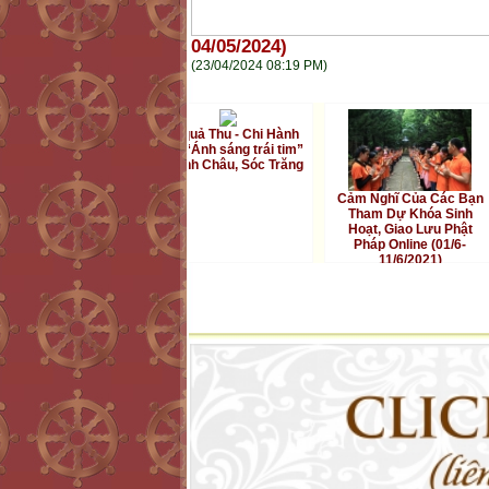
04/05/2024)
(23/04/2024 08:19 PM)
Kết quả Thu - Chi Hành
trình “Ánh sáng trái tim”
tại Vĩnh Châu, Sóc Trăng
Cảm Nghĩ Của Các Bạn
Kế
Tham Dự Khóa Sinh
trìn
Hoạt, Giao Lưu Phật
Tr
Pháp Online (01/6-
đồn
11/6/2021)