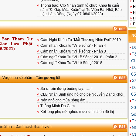
P
Thông báo: Clb Nhân Sinh tổ chức Khóa tu cuối
H
năm “Đi Gặp Mùa Xuân” tại Tu Viện Bát Nhã, Bảo
H
Lộc, Lâm Đồng (Ngày 07-08/01/2023)
H
P
P
NỔ
C
 Bạn Tham Dự
Cảm Nghĩ Khóa Tu “Mắt Thương Nhìn Đời” 2019
P
Giao Lưu Phật
Cảm nhận Khóa tu "Vì lẽ sống" - Phần 4
Để
P
/6/2021)
Cảm nhận Khóa tu "Vì lẽ sống" - Phần 3
Tô
Cảm nghĩ Khóa Tu “Vì Lẽ Sống" 2018 - Phần 2
CL
Cảm nghĩ Khóa Tu “Vì Lẽ Sống" 2018
Da
05
Vượt qua số phận
Tấm gương tốt
Xó
Da
Sư ơi, xin đừng buông tay…….!
05
CLB Nhân Sinh ủng hộ cho bé Nguyễn Đăng Khôi
Nến nhỏ cho mùa đông ấm...
Th
Thằng Minh Da Cam
20
Xót lòng phụ nữ nghèo mưu sinh chốn đô thị
Só
T
ân Sinh
Danh sách thành viên
N
CL